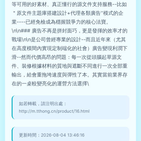
等可用的好素材、真正懂行的源文件支持服務--比如
＂原文件主題庫搭建設計+代理各類廣告''模式的企
業----已經免檢成為穩握競爭力的核心法寶。
\n\n### 廣告不再是拼封面巧，更是發揮的效率才的
戰場\n\n是公司曾經專業的設計--而且近年來（尤其
在高度模間內實現定制端化的社會）廣告變現利潤下
滑--然而代價高昂的問題：每一次從頭腦起草源文
件、裝修根據材料的質地與遮斷不同進行一次全部重
輸出，給會重拖垮速度與彈性了本。其實當前業界存
在的一桌較變亮化的運營方法選擇\
如若轉載，請注明出處：
http://m.tthong.cn/product/16.html
更新時間：2026-08-04 13:46:16