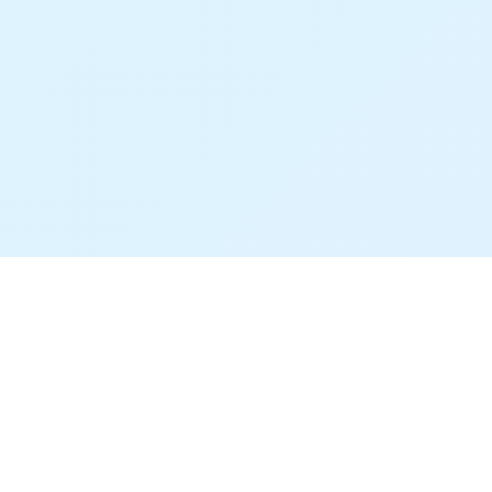
地址：江陰市劉伶巷86號202室
電話：-
Copyright © 2026
m.tthong.cn
代理各類廣告
江陰澄房傳媒
有限公司
代理各類廣告
版權所有
Sitemap